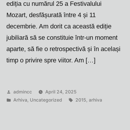
ediția cu numărul 25 a Festivalului
Mozart, desfășurată între 4 și 11
decembrie. Am dorit ca această ediție
jubiliară să se constituie într-un moment
aparte, să fie o retrospectivă și în același
timp o privire spre viitor. Am […]
Posted
admincc
April 24, 2025
by
Posted
Tags:
Arhiva
,
Uncategorized
2015
,
arhiva
in