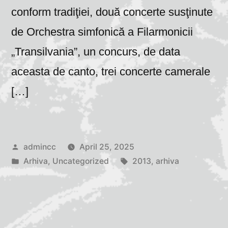
conform tradiţiei, două concerte susţinute
de Orchestra simfonică a Filarmonicii
„Transilvania”, un concurs, de data
aceasta de canto, trei concerte camerale
[…]
Posted
admincc
April 25, 2025
by
Posted
Tags:
Arhiva
,
Uncategorized
2013
,
arhiva
in