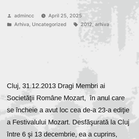
Posted
admincc
April 25, 2025
by
Posted
Tags:
Arhiva
,
Uncategorized
2012
,
arhiva
in
Cluj, 31.12.2013 Dragi Membri ai
Societăţii Române Mozart, în anul care
se încheie a avut loc cea de-a 23-a ediţie
a Festivalului Mozart. Desfăşurată la Cluj
între 6 şi 13 decembrie, ea a cuprins,