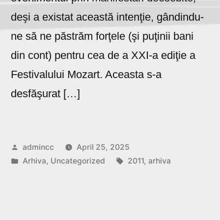
deşi a existat această intenţie, gândindu-
ne să ne păstrăm forţele (şi puţinii bani
din cont) pentru cea de a XXI-a ediţie a
Festivalului Mozart. Aceasta s-a
desfăşurat […]
Posted
admincc
April 25, 2025
by
Posted
Tags:
Arhiva
,
Uncategorized
2011
,
arhiva
in