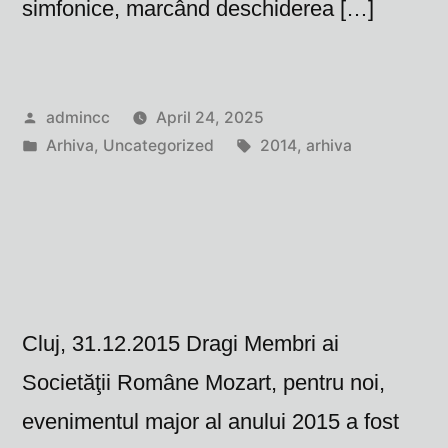
simfonice, marcând deschiderea […]
Posted
admincc
April 24, 2025
by
Posted
Tags:
Arhiva
,
Uncategorized
2014
,
arhiva
in
Cluj, 31.12.2015 Dragi Membri ai
Societăţii Române Mozart, pentru noi,
evenimentul major al anului 2015 a fost