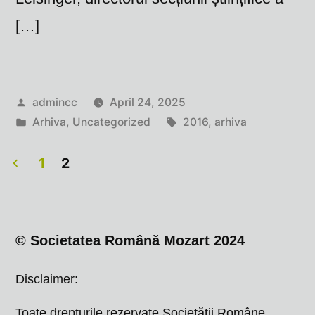
[…]
Posted
admincc
April 24, 2025
by
Posted
Tags:
Arhiva
,
Uncategorized
2016
,
arhiva
in
1
2
Posts
navigation
© Societatea Română Mozart 2024
Disclaimer:
Toate drepturile rezervate Societății Române